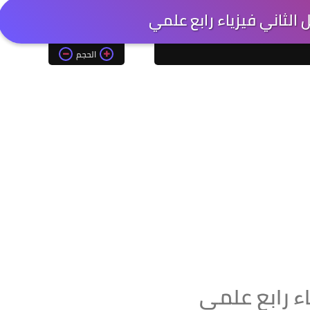
الثاني فيزياء رابع علمي
الحجم
اء رابع علمي