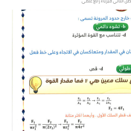
صل الثاني فيزياء رابع علمي