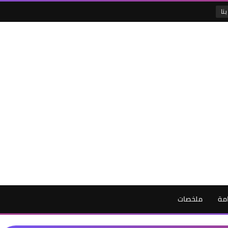
نا
امة
ملخصات