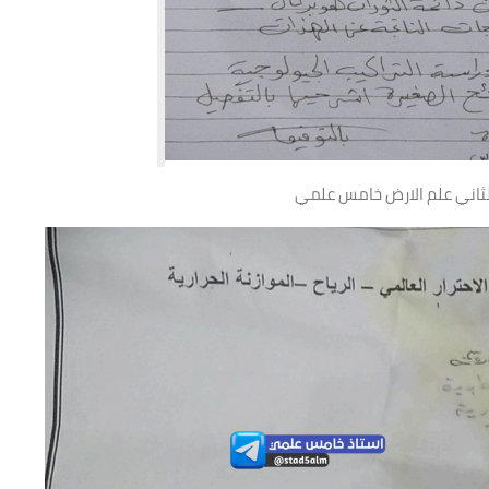
لثاني علم الارض خامس علمي