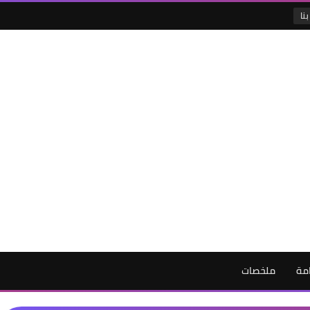
نا
امة
ملخصات