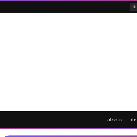
نا
امة
ملخصات