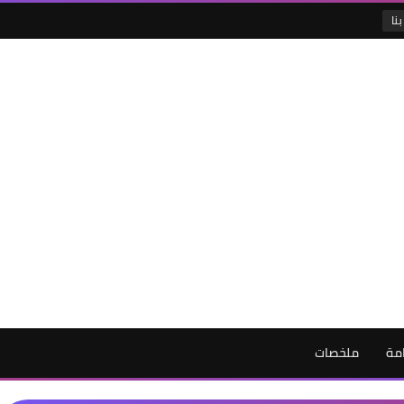
نا
امة
ملخصات