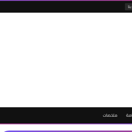
نا
امة
ملخصات