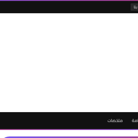
نا
امة
ملخصات