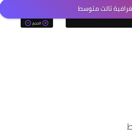
رافية ثالث متوسط
الحجم
ط